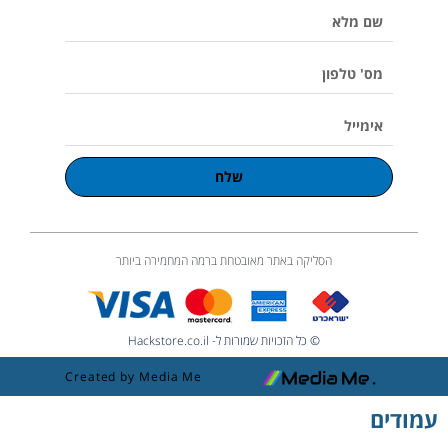
שם
m
l
u
מלא
m
e
מס'
טלפון
אימייל
שלח
הסליקה באתר מאובטחת ברמה המחמירה ביותר
© כל הזכויות שמורות ל- Hackstore.co.il
Created by Media Me
עמודים