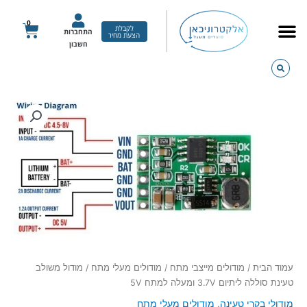
ילוג
תוכן
0
עגלת
לקבלת
התחברות
הצעת מחיר
קניות
חשבון
כמות
של
מודול
משולב
טעינת
סוללה
ליתיום
3.7V
ומעלה
למתח
5V
עמוד הבית
/
מודולים מייצבי מתח
/
מודולים מעלי מתח
/ מודול משולב
טעינת סוללה ליתיום 3.7V ומעלה למתח 5V
מודולי בקרי טעינה
,
מודולים מעלי מתח