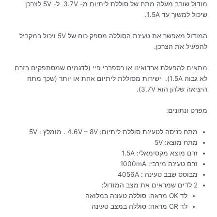
מודול שובב מעלה מתח של סוללת ליתיום מ- 3.7V ל- 5V לצרכן
שיכול למשוך עד 1.5A.
המודול מאפשר את טעינת הסוללה מספק כוח של 5V ויכול במקביל
להפעיל את הצרכן.
מתאים להפעלת ארדואינו או רספברי פיי (לדגמים שמסתפקים בזרם
לא גבוה 1.5A). ישירות מסוללת ליתיום אחת או יותר (שכך מתח
היציאה שלהן הוא 3.7V).
מפרט ונתונים:
מתח כניסה לטעינת סוללת ליתיום: 4.6V – 8V . מומלץ : 5V
מתח מוצא: 5V
זרם מוצא מקסימאלי: 1.5A
זרם טעינה מירבי: 1000mA
מבוסס שבב טעינה : 4056A
2 לדים שמראים את מצב המודול:
לד OK מראה: סוללה טעונה במלואה
לד CR מראה: סוללה במצב טעינה