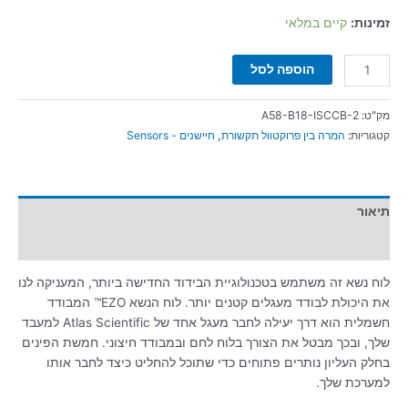
זמינות:
קיים במלאי
הוספה לסל
מק"ט:
A58-B18-ISCCB-2
קטגוריות:
המרה בין פרוקטוול תקשורת
,
חיישנים - Sensors
תיאור
מידע נוסף
לוח נשא זה משתמש בטכנולוגיית הבידוד החדישה ביותר, המעניקה לנו
את היכולת לבודד מעגלים קטנים יותר. לוח הנשא EZO™ המבודד
חשמלית הוא דרך יעילה לחבר מעגל אחד של Atlas Scientific למעבד
שלך, ובכך מבטל את הצורך בלוח לחם ובמבודד חיצוני. חמשת הפינים
בחלק העליון נותרים פתוחים כדי שתוכל להחליט כיצד לחבר אותו
למערכת שלך.