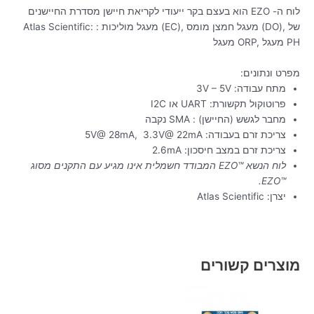
לוח ה- EZO הוא בעצם בקר ייעודי לקריאת חיישן מסדרת החיישנים
של
Atlas Scientific: : מעגל מוליכות (EC), מעגל חמצן מומס (DO),
מעגל ORP, מעגל PH
מפרט ונתונים:
מתח עבודה: 3V – 5V
פרוטוקול תקשורת: UART או I2C
מחבר לגשש (החיישן) : SMA נקבה
צריכת זרם בעבודה: 5V@ 28mA, 3.3V@ 22mA
צריכת זרם במצב חיסכון: 2.6mA
לוח הנשא EZO™‎ המבודד חשמלית
אינו מגיע עם התקנים מסוג
EZO™‎.
יצרן:
Atlas Scientific
מוצרים קשורים