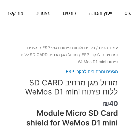
וס
ייעוץ והכוונה
קורסים
מאמרים
צור קשר
כמות
עמוד הבית
/
בקרים ולוחות פיתוח דגמי ESP
/
מגינים
של
ומרחיבים לבקרי ESP
/ מודול מגן מרחיב SD CARD ללוח
מודול
פיתוח WeMos D1 mini
מגן
מגינים ומרחיבים לבקרי ESP
מרחיב
מודול מגן מרחיב SD CARD
SD
CARD
ללוח פיתוח WeMos D1 mini
ללוח
₪
40
פיתוח
WeMos
Module Micro SD Card
D1
shield for WeMos D1 mini
mini