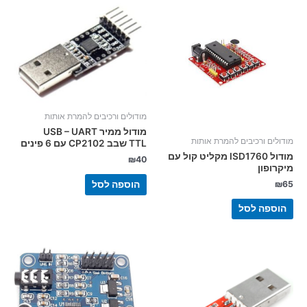
מודולים ורכיבים להמרת אותות
מודול ממיר USB – UART
מודולים ורכיבים להמרת אותות
TTL שבב CP2102 עם 6 פינים
מודול ISD1760 מקליט קול עם
₪
40
מיקרופון
₪
65
הוספה לסל
הוספה לסל