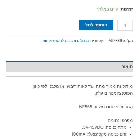
זמינות:
קיים במלאי
הוספה לסל
מק"ט:
A57-B9
קטגוריה:
מודולים ורכיבים להמרת אותות
תיאור
מודול זה ממיר מתח ישר לאות ריבועי או מלבני לפי כיוון
הפוטנציומטרים עליו.
המודול מבוסס משווה NE555
מפרט ונתונים:
מתח כניסה: 5V-15VDC.
זרם כניסה מקסימאלי: 100mA