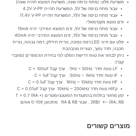
משרעת פלט: (מתח כניסה שונה, משרעת המוצא תהיה שונה)
עבור מתח כניסה של 5V, המשרעת תהייה 4.2V V-PP
עבור מתח כניסה של 15V, המשרעת תהייה 11.4V V-PP.
זרם מוצא מקסימאלי:
עבור מתח כניסה של 5V, זרם המוצא המירבי יהיה 15mA
עבור מתח כניסה של 15V, זרם המוצא המירבי יהיה 40mA
פלט עם חיווי LED:רמה נמוכה, נורית תידלק; רמה גבוהה, נורית
תכבה; תדר נמוך, הנורית מהבהבת
ניתן לבחור את טווח דרישת הפלט לפי בחירת הג'מפרים (מחברי
קצר):
LF טווח תדר 1Hz ~ 50Hz: ערך קבל C = 100uF
IF טווח תדר 50Hz ~ 1kHz: ערך קבל C = 1uF
HF טווח תדר 1KHz ~ 10kHz ערך קבל C = 0.1uF
קHIF טווח תדר 10kHz ~ 200kHz ערך קבל C = 0.01uF
זמן מחזור בתלות בהתנגדות הפוטנציומטרים (T = 0.7 (RA +
2RB) <– (RA, RB . עבור RA & RB מתכוונן 0-10K אוהם
מוצרים קשורים