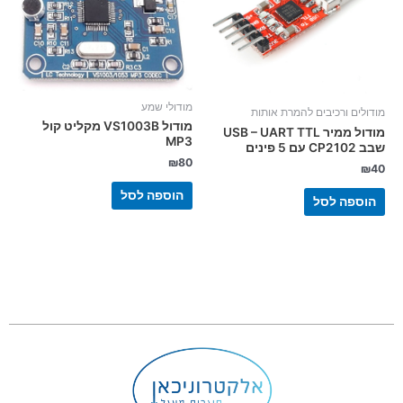
מודולי שמע
מודולים ורכיבים להמרת אותות
מודול VS1003B מקליט קול
מודול ממיר USB – UART TTL
MP3
שבב CP2102 עם 5 פינים
₪
80
₪
40
הוספה לסל
הוספה לסל