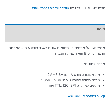
מק"ט:
A59-B12
קטגוריה:
מודולים ורכיבים להמרת אותות
תיאור
מידע נוסף
ממיר לוגי של מתחים בין תחומים שונים כאשר פורט A הוא הממתח
הנמוך ופורט B הוא הממתח הגבוה
מפרט ונתונים:
מתחי עבודה פורט A הם: 1.2V – 3.6V
מתחי עבודה בפורט B הם: 1.65V – 5.0V
מתאים לאותות: TTL, I2C, SPI ועוד
קישור להסבר ב- YouTube