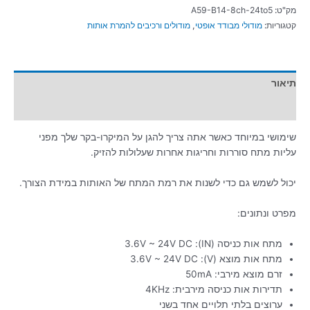
מק"ט:
A59-B14-8ch-24to5
קטגוריות:
מודולי מבודד אופטי
,
מודולים ורכיבים להמרת אותות
תיאור
מידע נוסף
שימושי במיוחד כאשר אתה צריך להגן על המיקרו-בקר שלך מפני
עליות מתח סוררות וחריגות אחרות שעלולות להזיק.
יכול לשמש גם כדי לשנות את רמת המתח של האותות במידת הצורך.
מפרט ונתונים:
מתח אות כניסה (IN): 3.6V ~ 24V DC
מתח אות מוצא (V): 3.6V ~ 24V DC
זרם מוצא מירבי: 50mA
תדירות אות כניסה מירבית: 4KHz
ערוצים בלתי תלויים אחד בשני