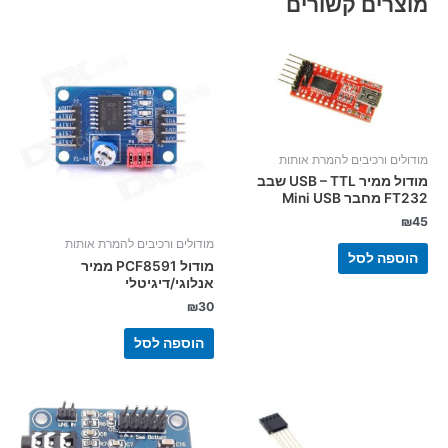
מוצרים קשורים
מודולים ורכיבים להמרת אותות
מודול ממיר USB – TTL שבב
FT232 מחבר Mini USB
₪
45
מודולים ורכיבים להמרת אותות
הוספה לסל
מודול PCF8591 ממיר
אנלוגי/דיגיטלי
₪
30
הוספה לסל