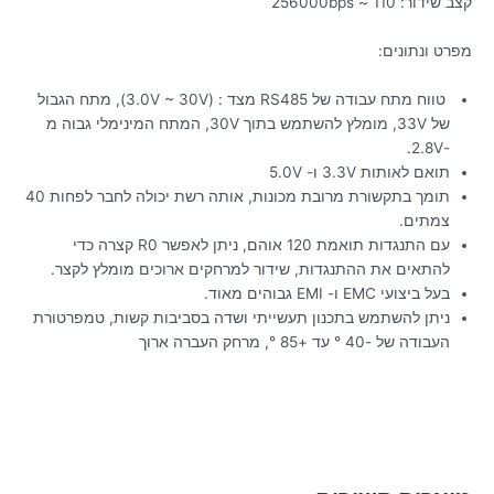
קצב שידור: 110 ~ 256000bps
מפרט ונתונים:
טווח מתח עבודה של RS485 מצד : (3.0V ~ 30V), מתח הגבול
של 33V, מומלץ להשתמש בתוך 30V, המתח המינימלי גבוה מ
-2.8V.
תואם לאותות 3.3V ו- 5.0V
תומך בתקשורת מרובת מכונות, אותה רשת יכולה לחבר לפחות 40
צמתים.
עם התנגדות תואמת 120 אוהם, ניתן לאפשר R0 קצרה כדי
להתאים את ההתנגדות, שידור למרחקים ארוכים מומלץ לקצר.
בעל ביצועי EMC ו- EMI גבוהים מאוד.
ניתן להשתמש בתכנון תעשייתי ושדה בסביבות קשות, טמפרטורת
העבודה של -40 ° עד +85 °, מרחק העברה ארוך