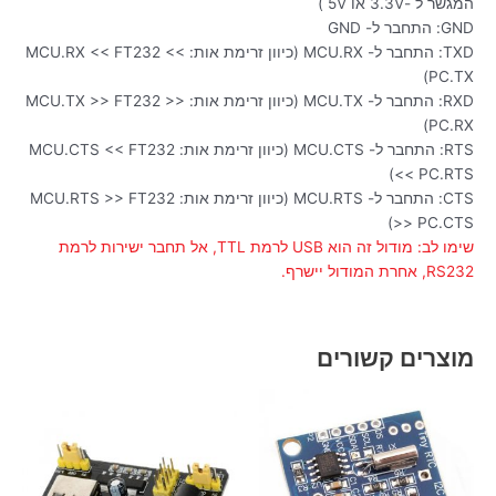
המגשר ל -3.3V או 5V )
GND: התחבר ל- GND
TXD: התחבר ל- MCU.RX (כיוון זרימת אות: MCU.RX << FT232 <<
PC.TX)
RXD: התחבר ל- MCU.TX (כיוון זרימת אות: MCU.TX >> FT232 >>
PC.RX)
RTS: התחבר ל- MCU.CTS (כיוון זרימת אות: MCU.CTS << FT232
<< PC.RTS)
CTS: התחבר ל- MCU.RTS (כיוון זרימת אות: MCU.RTS >> FT232
>> PC.CTS)
שימו לב: מודול זה הוא USB לרמת TTL, אל תחבר ישירות לרמת
RS232, אחרת המודול יישרף.
מוצרים קשורים