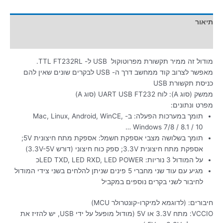
תיאור
מידע נוסף
מודול זה ממיר תקשורת מפרוטוקול USB ל- TTL FT232RL.
מאפשר לצרוב קוד ממחשב דרך ה- USB לבקרים שונים שאין להם
כניסת תקשורת USB
ממשק (סוג A): לוח UART USB FT232 (סוג A)
מפרט ונתונים:
תומך במערכות הפעלה: ב- Mac, Linux, Android, WinCE,
Windows 7/8 / 8.1 / 10 …
תומך בשלושה מצבי אספקת חשמל: אספקת מתח חיצונית 5V;
אספקת מתח חיצונית 3.3V; ספק כוח חיצוני (דורש 3.3V-5V)
על המודול 3 נוריות: LED TXD, LED RXD, LED POWERכ
מגיע עם עוד שני מחברי 5 פינים שניתן להלחים בשני צידי המודול
לחיבור לשני בקרים נוספים במקביל
חיבורים: (לדוגמא למיקרו-קונטרולר MCU)
VCCIO: מתח 3.3V או 5V (מודול מופעל על ידי USB, יש להזיז את