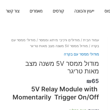
וס
ייעוץ והכוונה
קורסים
מאמרים
צור קשר
כמות
עמוד הבית
/
מודולים ורכיבי מיתוג וממסר
/
מודולי ממסר עם
של
בקרה
/ מודול ממסר 5V משנה מצב מאות טריגר
מודול
מודולי ממסר עם בקרה
ממסר
מודול ממסר 5V משנה מצב
5V
משנה
מאות טריגר
מצב
₪
65
מאות
טריגר
5V Relay Module with
Momentarily Trigger On/Off