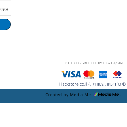
p
o
r
v
p
אימייל
e
k
a
o
p
m
l
u
m
e
הסליקה באתר מאובטחת ברמה המחמירה ביותר
© כל הזכויות שמורות ל- Hackstore.co.il
Created by Media Me