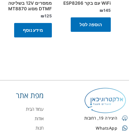
WiFi עם בקר ESP8266
ממסרים 12V בשליטה
DTMF מסוג MT8870
₪
145
₪
125
הוספה לסל
מידע נוסף
מפת אתר
עמוד הבית
היצירה 19, רחובות
אודות
חנות
WhatsApp