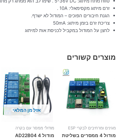
טווח מתח מיתוג: 5-36V DC . שימו לב הוא ממתג רק מתחי DC
זרם מיתוג מקסימאלי: 10A .
הגנת חיבורים הפוכים – המודול לא ישרף.
צריכת זרם בזמן מיתוג: 50mA
לחצן על המודול במקביל לכניסת אות למיתוג
מוצרים קשורים
אזל מן המלאי
מגינים ומרחיבים לבקרי ESP
מודולי ממסר עם בקרה
מודול 4 ממסרים בשליטת
מודול AD22B04 4