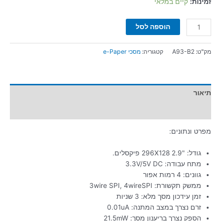
זמינות:
קיים במלאי
הוספה לסל
מק"ט:
A93-B2
קטגוריה:
מסכי e-Paper
תיאור
מידע נוסף
מפרט ונתונים:
גודל: "2.9 296X128 פיקסלים.
מתח עבודה: 3.3V/5V DC
גוונים: 4 רמות אפור
ממשק תקשורת: 3wire SPI, 4wireSPI
זמן עידכון מסך מלא: 3 שניות
זרם נצרך במצב המתנה: 0.01uA
הספק נצרך בריענון מסך: 21.5mW