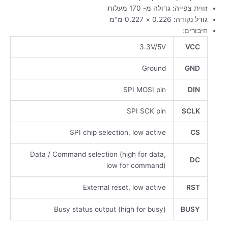
זווית צפייה: גדולה מ- 170 מעלות
גודל נקודה: 0.226 × 0.227 מ"מ
חיבורים:
3.3V/5V
VCC
Ground
GND
SPI MOSI pin
DIN
SPI SCK pin
SCLK
SPI chip selection, low active
CS
Data / Command selection (high for data,
DC
low for command)
External reset, low active
RST
Busy status output (high for busy)
BUSY