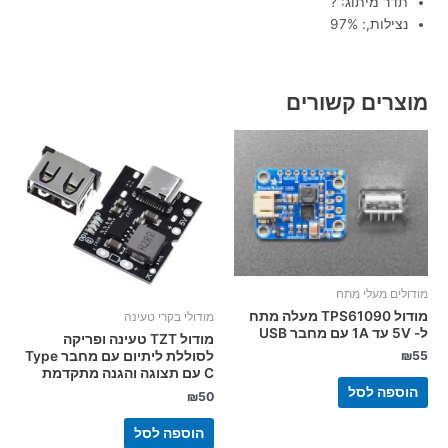
תדר מיתוג: ?
נצילות,: 97%
מוצרים קשורים
מודולים מעלי מתח
מודול TPS61090 מעלה מתח
מודולי בקרי טעינה
ל- 5V עד 1A עם מחבר USB
מודול TZT טעינה ופריקה
לסוללת ליתיום עם מחבר Type
₪
55
C עם תצוגה והגנה מתקדמת
הוספה לסל
₪
50
הוספה לסל