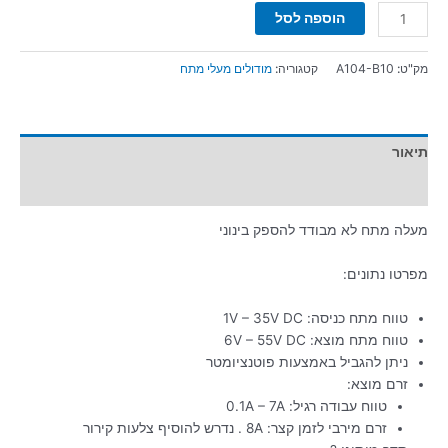
הוספה לסל
מק"ט:
A104-B10
קטגוריה:
מודולים מעלי מתח
תיאור
מידע נוסף
מעלה מתח לא מבודד להספק בינוני
מפרטו נתונים:
טווח מתח כניסה: 1V – 35V DC
טווח מתח מוצא: 6V – 55V DC
ניתן להגביל באמצעות פוטנציומטר
זרם מוצא:
טווח עבודה רגיל: 0.1A – 7A
זרם מירבי לזמן קצר: 8A . נדרש להוסיף צלעות קירור