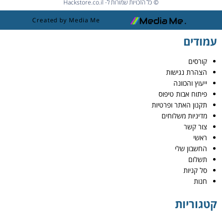
© כל הזכויות שמורות ל- Hackstore.co.il
Created by Media Me
עמודים
קורסים
הצהרת נגישות
ייעוץ והכוונה
פיתוח אבות טיפוס
תקנון האתר ופרטיות
מדיניות משלוחים
צור קשר
ראשי
החשבון שלי
תשלום
סל קניות
חנות
קטגוריות