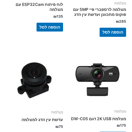
מצלמות
לוח פיתוח ESP32Cam עם
מצלמה
מצלמה לרספברי פיי 5MP עם
פוקוס מתכוונן ועדשת עין הדג
₪
135
₪
285
הוספה לסל
הוספה לסל
מצלמות
מצלמות
מצלמת 2K USB דגם DW-C05
עדשת עין הדג למצלמה
₪
175
₪
75