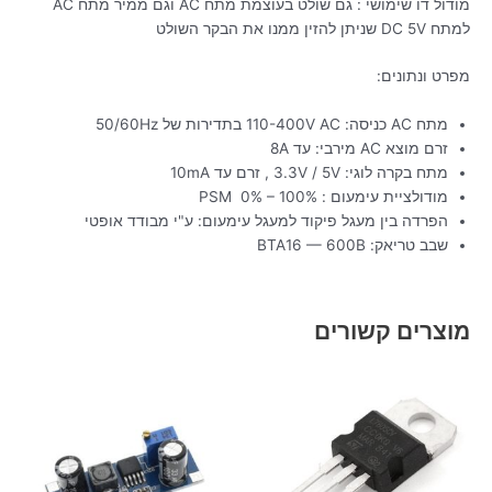
מודול דו שימושי : גם שולט בעוצמת מתח AC וגם ממיר מתח AC
למתח DC 5V שניתן להזין ממנו את הבקר השולט
מפרט ונתונים:
מתח AC כניסה: 110-400V AC בתדירות של 50/60Hz
זרם מוצא AC מירבי: עד 8A
מתח בקרה לוגי: 3.3V / 5V , זרם עד 10mA
מודולציית עימעום : PSM 0% – 100%
הפרדה בין מעגל פיקוד למעגל עימעום: ע"י מבודד אופטי
שבב טריאק: BTA16 — 600B
מוצרים קשורים