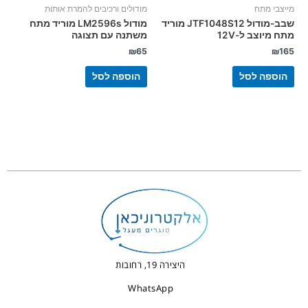
מייצבי מתח
מודולים ורכיבים להמרת אותות
שבב-מודול JTF1048S12 מוריד
מודול LM2596s מוריד מתח
מתח מיוצב ל-12V
משתנה עם תצוגה
₪
65
₪
165
הוספה לסל
הוספה לסל
היצירה 19, רחובות
WhatsApp