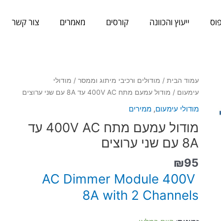
וס
ייעוץ והכוונה
קורסים
מאמרים
צור קשר
כמות
עמוד הבית
/
מודולים ורכיבי מיתוג וממסר
/
מודולי
של
עימעום
/ מודול עמעם מתח 400V AC עד 8A עם שני ערוצים
מודול
מודולי עימעום
,
ממירים
עמעם
מודול עמעם מתח 400V AC עד
מתח
400V
8A עם שני ערוצים
AC
₪
95
עד
8A
AC Dimmer Module 400V
עם
8A with 2 Channels
שני
ערוצים