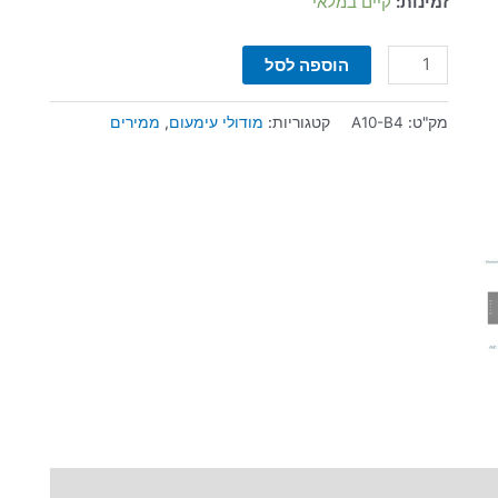
זמינות:
קיים במלאי
הוספה לסל
מק"ט:
A10-B4
קטגוריות:
מודולי עימעום
,
ממירים