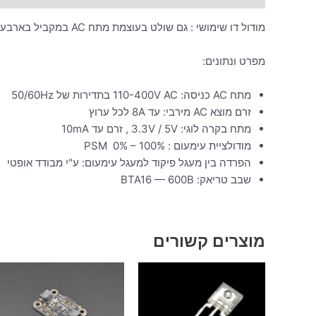
מודול דו שימושי : גם שולט בעוצמת מתח AC במקביל בארבעה ערוצים בלתי תלויים אחד באחר
מפרט ונתונים:
מתח AC כניסה: 110-400V AC בתדירות של 50/60Hz
זרם מוצא AC מירבי: עד 8A לכל ערוץ
מתח בקרה לוגי: 3.3V / 5V , זרם עד 10mA
מודולציית עימעום : PSM 0% – 100%
הפרדה בין מעגל פיקוד למעגל עימעום: ע"י מבודד אופטי
שבב טריאק: BTA16 — 600B
מוצרים קשורים