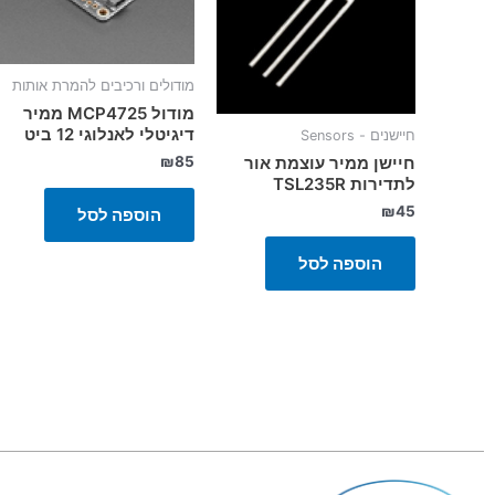
מודולים ורכיבים להמרת אותות
מודול MCP4725 ממיר
דיגיטלי לאנלוגי 12 ביט
חיישנים - Sensors
חיישן ממיר עוצמת אור
₪
85
לתדירות TSL235R
₪
45
הוספה לסל
הוספה לסל