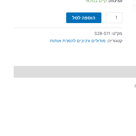
זמינות:
קיים במלאי
הוספה לסל
מק"ט:
S28-S11
קטגוריה:
מודולים ורכיבים להמרת אותות