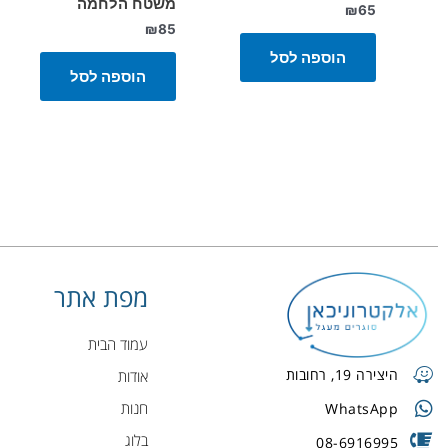
משטח הלחמה
₪
65
₪
85
הוספה לסל
הוספה לסל
מפת אתר
עמוד הבית
היצירה 19, רחובות
אודות
חנות
WhatsApp
בלוג
08-6916995