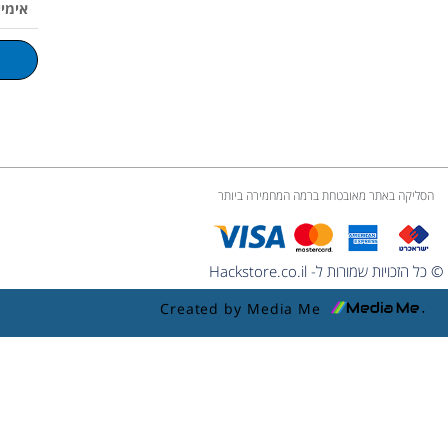
e
k
a
o
p
m
l
u
m
e
הסליקה באתר מאובטחת ברמה המחמירה ביותר
© כל הזכויות שמורות ל- Hackstore.co.il
Created by Media Me