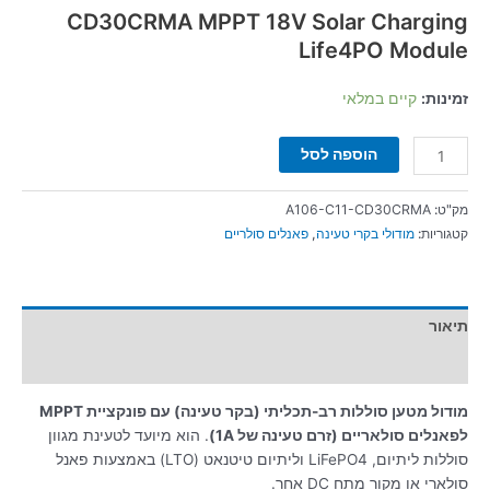
CD30CRMA MPPT 18V Solar Charging
Life4PO Module
זמינות:
קיים במלאי
הוספה לסל
מק"ט:
A106-C11-CD30CRMA
קטגוריות:
מודולי בקרי טעינה
,
פאנלים סולריים
תיאור
מידע נוסף
מודול מטען סוללות רב-תכליתי (בקר טעינה) עם פונקציית MPPT
לפאנלים סולאריים (זרם טעינה של 1A)
. הוא מיועד לטעינת מגוון
סוללות ליתיום, LiFePO4 וליתיום טיטנאט (LTO) באמצעות פאנל
סולארי או מקור מתח DC אחר.