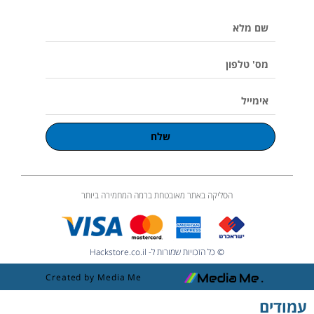
e
k
a
o
p
שם
m
l
u
מלא
m
e
מס'
טלפון
אימייל
שלח
הסליקה באתר מאובטחת ברמה המחמירה ביותר
© כל הזכויות שמורות ל- Hackstore.co.il
Created by Media Me
עמודים