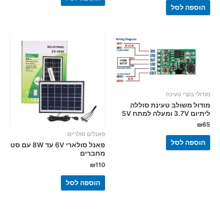
הוספה לסל
מודולי בקרי טעינה
מודול משולב טעינת סוללה
ליתיום 3.7V ומעלה למתח 5V
₪
65
פאנלים סולריים
הוספה לסל
פאנל סולארי 6V עד 8W עם סט
מחברים
₪
110
הוספה לסל