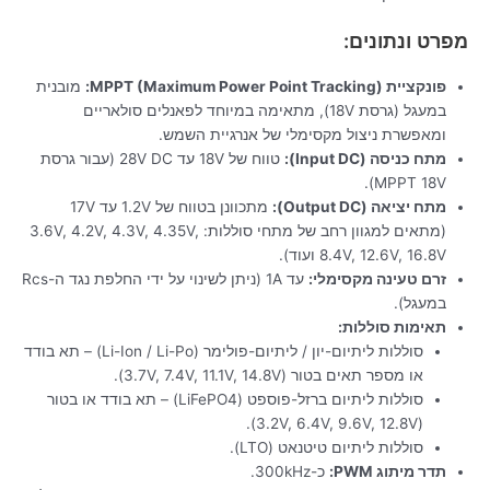
מפרט ונתונים:
פונקציית MPPT (Maximum Power Point Tracking):
מובנית
במעגל (גרסת 18V), מתאימה במיוחד לפאנלים סולאריים
ומאפשרת ניצול מקסימלי של אנרגיית השמש.
מתח כניסה (Input DC):
טווח של 18V עד 28V DC (עבור גרסת
MPPT 18V).
מתח יציאה (Output DC):
מתכוונן בטווח של 1.2V עד 17V
(מתאים למגוון רחב של מתחי סוללות: 3.6V, 4.2V, 4.3V, 4.35V,
8.4V, 12.6V, 16.8V ועוד).
זרם טעינה מקסימלי:
עד 1A (ניתן לשינוי על ידי החלפת נגד ה-Rcs
במעגל).
תאימות סוללות:
סוללות ליתיום-יון / ליתיום-פולימר (Li-Ion / Li-Po) – תא בודד
או מספר תאים בטור (3.7V, 7.4V, 11.1V, 14.8V).
סוללות ליתיום ברזל-פוספט (LiFePO4) – תא בודד או בטור
(3.2V, 6.4V, 9.6V, 12.8V).
סוללות ליתיום טיטנאט (LTO).
תדר מיתוג PWM:
כ-300kHz.