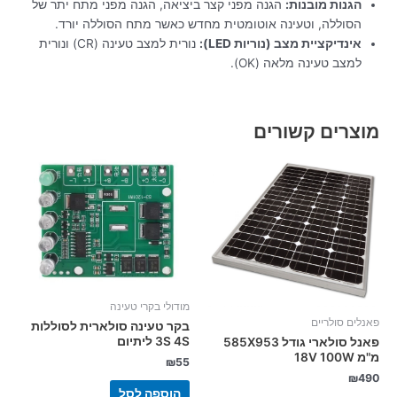
הגנות מובנות:
הגנה מפני קצר ביציאה, הגנה מפני מתח יתר של
הסוללה, וטעינה אוטומטית מחדש כאשר מתח הסוללה יורד.
אינדיקציית מצב (נוריות LED):
נורית למצב טעינה (CR) ונורית
למצב טעינה מלאה (OK).
מוצרים קשורים
מודולי בקרי טעינה
פאנלים סולריים
בקר טעינה סולארית לסוללות
3S 4S ליתיום
פאנל סולארי גודל 585X953
מ"מ 18V 100W
₪
55
₪
490
הוספה לסל