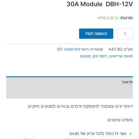
30A Module DBH-12V
זמינות:
קיים במלאי
הוספה לסל
מק"ט:
A42-B2
קטגוריה:
דוחף זרם למנועי DC
תגיות:
ארדואינו
,
דוחף זרם
,
מנועים
תיאור
מידע נוסף
דוחף זרם עוצמתי להספקת זרמים גבוהים למנועים חזקים.
מפרט ונתונים:
גשר H כפול (לכל ערוץ של מנוע)