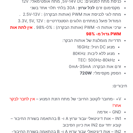
כניסת מתח למנועים: 5V-14V DC, מתח אופטימאלי: 12V
מקסימום זרם
לכל ערוץ
: 30A בלתי תלוי אחד בשני
מתח לוגי לכניסת אות PWM (אותות הבקרה) : 2.5V-13V .
המודול פועל במתחים הלוגים הסטנדרטיים : 3.3V, 5V, 12V
ערכי אותות ה- PWM (אותות הבקרה) : 0%-98% .
אין לתת אות
PWM גדול מ- 98%
תדריות מומלצת של אותות הבקר:
מנוע DC רגיל: 16GHz
מנוע ללא ליבות: 80KHz
TEC: 500Hz-80kHz
זרם אות הבקרה: 0mA-35mA
הספק מקסימלי:
720W
חיבורים:
V+ -מחובר לקוטב החיובי של מתח הזנת המנוע –
אין לחבר לבקר
אחר!
GND – אדמה
IN1 – אות דיגיטאלי עבור ערוץ A ו- B בהתאמה בשורת החיבור –
קובע יחד עם IN2 את כיוון הסיבוב
IN2 – אות דיגיטאלי עבור ערוץ A ו- B בהתאמה בשורת החיבור-