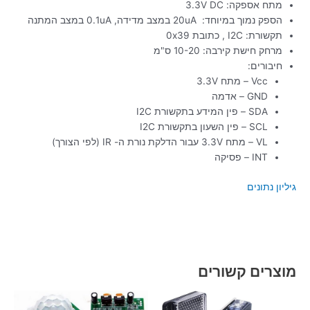
מתח אספקה: 3.3V DC
הספק נמוך במיוחד: 20uA במצב מדידה, 0.1uA במצב המתנה
תקשורת: I2C , כתובת 0x39
מרחק חישת קירבה: 10-20 ס"מ
חיבורים:
Vcc – מתח 3.3V
GND – אדמה
SDA – פין המידע בתקשורת I2C
SCL – פין השעון בתקשורת I2C
VL – מתח 3.3V עבור הדלקת נורת ה- IR (לפי הצורך)
INT – פסיקה
גיליון נתונים
מוצרים קשורים