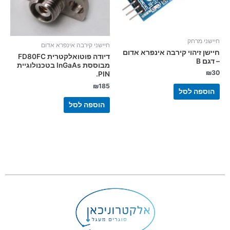
חיישני מרחק
חיישני קירבה אינפרא אדום
חיישן זיהוי קירבה אינפרא אדום
דיודה פוטואלקטרית FD80FC
– דגם B
מבוססת InGaAs בטכנולוגיית
₪
30
PIN.
₪
185
הוספה לסל
הוספה לסל