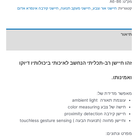
מק"ט:
A6-B6
קטגוריות:
חיישני אור וצבע
,
חיישני מעקב תנועה
,
חיישני קירבה אינפרא אדום
תיאור
מידע נוסף
זהו חיישן רב-תכליתי הנחשב לאיכותי ביכולותיו דיוקו
ואמינותו.
מאפשר מדידת של:
עוצמת תאורה ambient light
חישה של צבע color measuring
חיישן קירבה proximity detection
וחיישן מחווה (תנועות הבעה ) touchless gesture sensing
מפרט ונתונים: