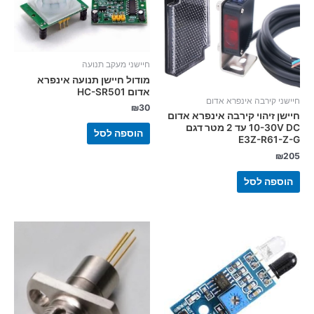
חיישני מעקב תנועה
מודול חיישן תנועה אינפרא
אדום HC-SR501
חיישני קירבה אינפרא אדום
₪
30
חיישן זיהוי קירבה אינפרא אדום
10-30V DC עד 2 מטר דגם
הוספה לסל
E3Z-R61-Z-G
₪
205
הוספה לסל