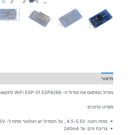
תיאור
מידע נוסף
מודול המתאם את מודול ה- WiFi ESP-01 ESP8266 לתקשורת נוחה UART עם המיקרו-בקר
מפרט ונתונים:
מתח הזנה: 4.5-5.5V , על המודול יש רגולטור מתח ל- 3.3V
צריכת זרם: עד 240mA