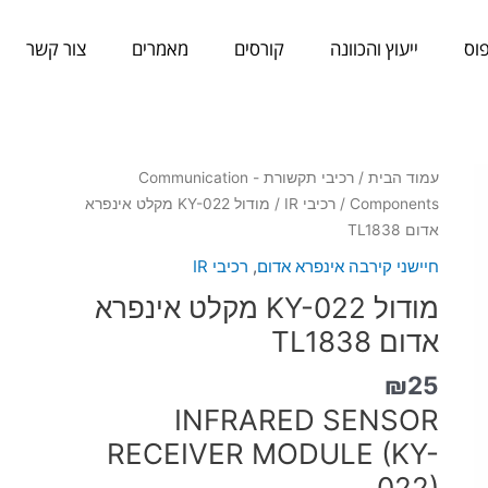
וס
ייעוץ והכוונה
קורסים
מאמרים
צור קשר
כמות
עמוד הבית
/
רכיבי תקשורת - Communication
של
Components
/
רכיבי IR
/ מודול KY-022 מקלט אינפרא
מודול
אדום TL1838
KY-
חיישני קירבה אינפרא אדום
,
רכיבי IR
022
מודול KY-022 מקלט אינפרא
מקלט
אינפרא
אדום TL1838
אדום
₪
25
TL1838
INFRARED SENSOR
RECEIVER MODULE (KY-
022)