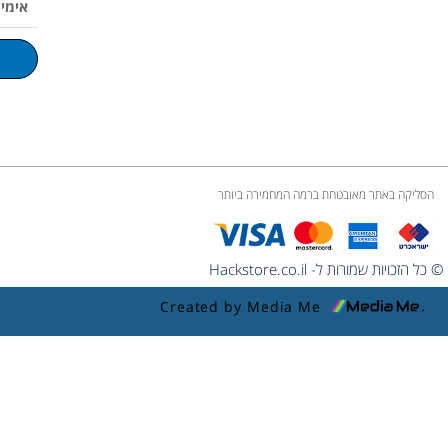
e
k
a
o
p
m
l
u
m
e
הסליקה באתר מאובטחת ברמה המחמירה ביותר
© כל הזכויות שמורות ל- Hackstore.co.il
Created by Media Me