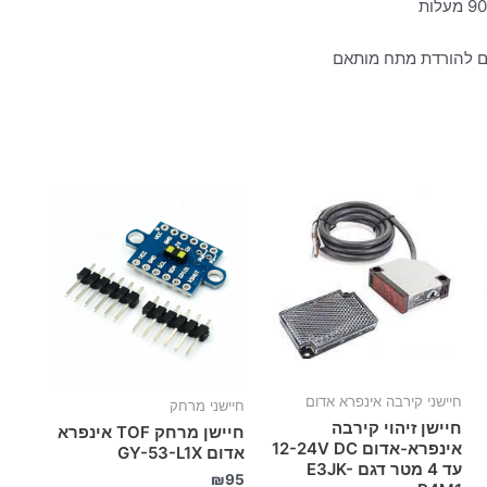
ים להורדת מתח מותאם
חיישני קירבה אינפרא אדום
חיישני מרחק
חיישן זיהוי קירבה
חיישן מרחק TOF אינפרא
אינפרא-אדום 12-24V DC
אדום GY-53-L1X
עד 4 מטר דגם E3JK-
₪
95