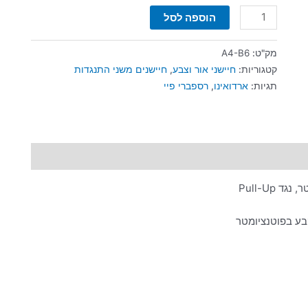
הוספה לסל
מק"ט:
A4-B6
קטגוריות:
חיישני אור וצבע
,
חיישנים משני התנגדות
תגיות:
ארדואינו
,
רספברי פיי
Pull-Up
בע בפוטנציומטר