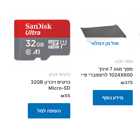
אזל מן המלאי
מסכי LCD
מסך מגע 7 אינץ'
1024X600 לרספברי פיי
כרטיסי זיכרון
כרטיס זיכרון 32GB
₪
375
Micro-SD
₪
55
מידע נוסף
הוספה לסל