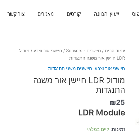
וס
ייעוץ והכוונה
קורסים
מאמרים
צור קשר
כמות
עמוד הבית
/
חיישנים - Sensors
/
חיישני אור וצבע
/ מודול
של
LDR חיישן אור משנה התנגדות
מודול
חיישני אור וצבע
,
חיישנים משני התנגדות
LDR
מודול LDR חיישן אור משנה
חיישן
אור
התנגדות
משנה
₪
25
התנגדות
LDR Module
זמינות:
קיים במלאי