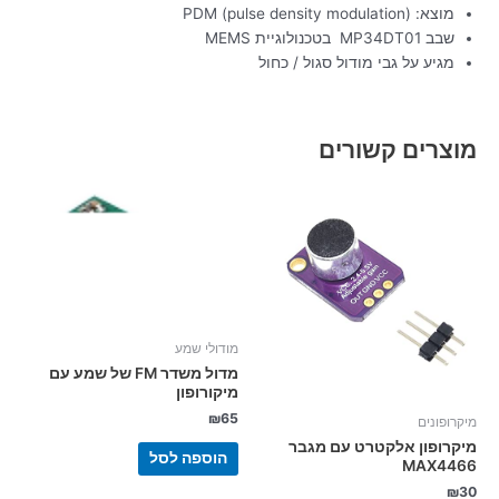
מוצא: PDM (pulse density modulation)
שבב MP34DT01 בטכנולוגיית MEMS
מגיע על גבי מודול סגול / כחול
מוצרים קשורים
מודולי שמע
מדול משדר FM של שמע עם
מיקורופון
₪
65
מיקרופונים
מיקרופון אלקטרט עם מגבר
הוספה לסל
MAX4466
₪
30