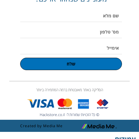
p
o
r
v
p
e
k
a
o
p
שם
m
l
u
מלא
m
e
מס'
טלפון
אימייל
שלח
הסליקה באתר מאובטחת ברמה המחמירה ביותר
© כל הזכויות שמורות ל- Hackstore.co.il
Created by Media Me