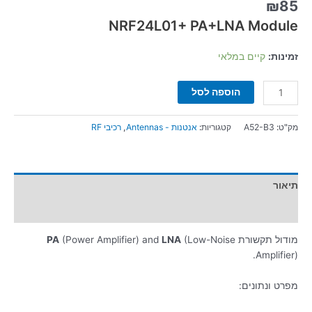
₪
85
NRF24L01+ PA+LNA Module
זמינות:
קיים במלאי
הוספה לסל
מק"ט:
A52-B3
קטגוריות:
אנטנות - Antennas
,
רכיבי RF
תיאור
מידע נוסף
מודול תקשורת
(Low-Noise
LNA
(Power Amplifier) and
PA
Amplifier).
מפרט ונתונים: