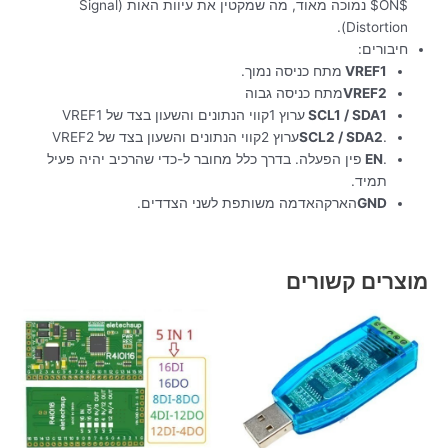
$ON$
נמוכה מאוד, מה שמקטין את עיוות האות (Signal
Distortion).
חיבורים:
VREF1
מתח כניסה נמוך
.
VREF2
מתח כניסה גבוה
SCL1 / SDA1
ערוץ 1
קווי הנתונים והשעון בצד של VREF1
.
SCL2 / SDA2
ערוץ 2
קווי הנתונים והשעון בצד של VREF2
.
EN
פין הפעלה. בדרך כלל מחובר ל-כדי שהרכיב יהיה פעיל
תמיד.
GND
הארקה
אדמה משותפת לשני הצדדים.
מוצרים קשורים