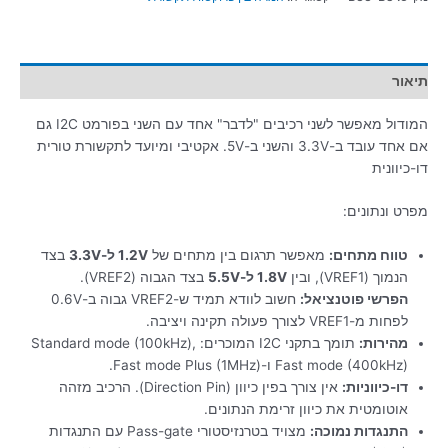
תיאור
המודול מאפשר לשני רכיבים "לדבר" אחד עם השני בפורמט I2C גם
אם אחד עובד ב-3.3V והשני ב-5V. אקטיבי ומיועד לתקשורת טורית
דו-כיוונית
מפרט ונתונים:
טווח מתחים:
מאפשר תרגום בין מתחים של
1.2V ל-3.3V
בצד
הנמוך (VREF1), ובין
1.8V ל-5.5V
בצד הגבוה (VREF2).
הפרשי פוטנציאל:
חשוב לוודא תמיד ש-
VREF2
גבוה ב-0.6V
לפחות מ-
VREF1
לצורך פעולה תקינה ויציבה.
מהירות:
תומך בתקני I2C המוכרים: Standard mode (100kHz),
Fast mode (400kHz) ו-Fast mode Plus (1MHz).
דו-כיווניות:
אין צורך בפין כיוון (Direction Pin). הרכיב מזהה
אוטומטית את כיוון זרימת הנתונים.
התנגדות נמוכה:
מצויד בטרנזיסטורי Pass-gate עם התנגדות