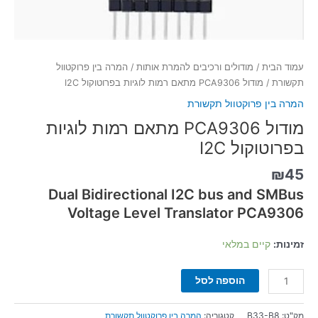
עמוד הבית
/
מודולים ורכיבים להמרת אותות
/
המרה בין פרוקטוול
תקשורת
/ מודול PCA9306 מתאם רמות לוגיות בפרוטוקול I2C
המרה בין פרוקטוול תקשורת
מודול PCA9306 מתאם רמות לוגיות
בפרוטוקול I2C
₪
45
Dual Bidirectional I2C bus and SMBus
Voltage Level Translator PCA9306
זמינות:
קיים במלאי
הוספה לסל
מק"ט:
B33-B8
קטגוריה:
המרה בין פרוקטוול תקשורת