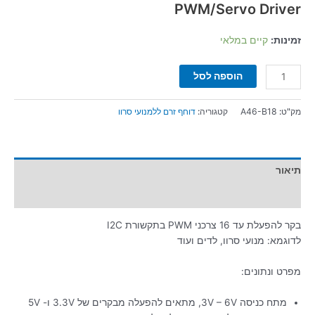
PWM/Servo Driver
זמינות:
קיים במלאי
הוספה לסל
מק"ט:
A46-B18
קטגוריה:
דוחף זרם ללמנועי סרוו
תיאור
מידע נוסף
בקר להפעלת עד 16 צרכני PWM בתקשורת I2C
לדוגמא: מנועי סרוו, לדים ועוד
מפרט ונתונים:
מתח כניסה 3V – 6V, מתאים להפעלה מבקרים של 3.3V ו- 5V