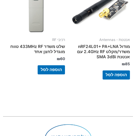
אנטנות - Antennas
רכיבי RF
מודול nRF24L01+ PA+LNA
שלט משדר 433MHz RF טווח
משדר/מקלט 2.4GHz RF עם
מוגדל לחצן אחד
אנטנת SMA 3dBi
₪
60
₪
85
הוספה לסל
הוספה לסל