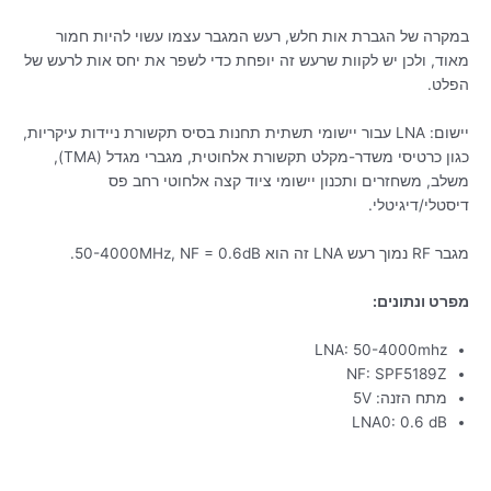
במקרה של הגברת אות חלש, רעש המגבר עצמו עשוי להיות חמור
מאוד, ולכן יש לקוות שרעש זה יופחת כדי לשפר את יחס אות לרעש של
הפלט.
יישום: LNA עבור יישומי תשתית תחנות בסיס תקשורת ניידות עיקריות,
כגון כרטיסי משדר-מקלט תקשורת אלחוטית, מגברי מגדל (TMA),
משלב, משחזרים ותכנון יישומי ציוד קצה אלחוטי רחב פס
דיסטלי/דיגיטלי.
מגבר RF נמוך רעש LNA זה הוא 50-4000MHz, NF = 0.6dB.
מפרט ונתונים:
LNA: 50-4000mhz
NF: SPF5189Z
מתח הזנה: 5V
LNA0: 0.6 dB