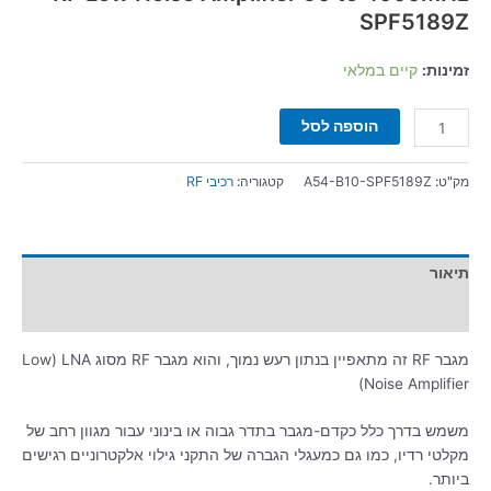
SPF5189Z
זמינות:
קיים במלאי
הוספה לסל
מק"ט:
A54-B10-SPF5189Z
קטגוריה:
רכיבי RF
תיאור
מידע נוסף
מגבר RF זה מתאפיין בנתון רעש נמוך, והוא מגבר RF מסוג LNA (
Low
Noise Amplifier)
משמש בדרך כלל כקדם-מגבר בתדר גבוה או בינוני עבור מגוון רחב של
מקלטי רדיו, כמו גם כמעגלי הגברה של התקני גילוי אלקטרוניים רגישים
ביותר.