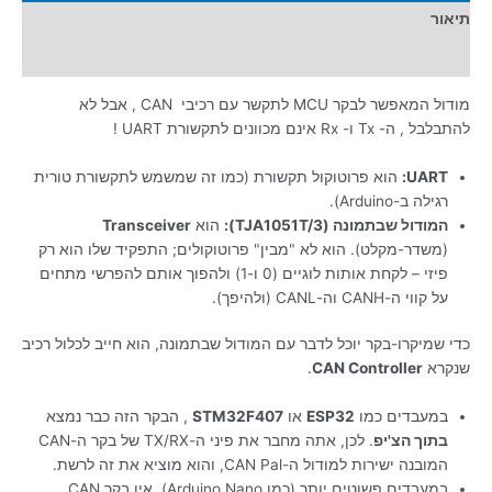
תיאור
מידע נוסף
מודול המאפשר לבקר MCU לתקשר עם רכיבי CAN , אבל לא
להתבלבל , ה- Tx ו- Rx אינם מכוונים לתקשורת UART !
UART:
הוא פרוטוקול תקשורת (כמו זה שמשמש לתקשורת טורית
רגילה ב-Arduino).
המודול שבתמונה (TJA1051T/3):
הוא
Transceiver
(משדר-מקלט). הוא לא "מבין" פרוטוקולים; התפקיד שלו הוא רק
פיזי – לקחת אותות לוגיים (0 ו-1) ולהפוך אותם להפרשי מתחים
על קווי ה-CANH וה-CANL (ולהיפך).
כדי שמיקרו-בקר יוכל לדבר עם המודול שבתמונה, הוא חייב לכלול רכיב
שנקרא
CAN Controller
.
במעבדים כמו
ESP32
או
STM32F407
, הבקר הזה כבר נמצא
בתוך הצ'יפ
. לכן, אתה מחבר את פיני ה-TX/RX של בקר ה-CAN
המובנה ישירות למודול ה-CAN Pal, והוא מוציא את זה לרשת.
במעבדים פשוטים יותר (כמו Arduino Nano), אין בקר CAN