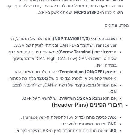
מובנה. במקרה כזה, המודול הזה לבדו לא יעזור, ונדרש להוסיף בקר
חיצוני כמו ה-
MCP2518FD
שמתממשק ב-SPI.
מפרט ונתונים:
השבב המרכזי (NXP TJA1051T/3):
זהו הלב של המודול, ה-
Transceiver שתומך ב-CAN FD ובמתחי לוגיקה של 3.3V.
טרמינל ירוק (Screw Terminal):
מאפשר חיבור נוח ומאובטח
של חוטי רשת ה-CAN (CAN High, CAN Low ואדמה/סיכוך
במידה ויש).
מפסק Termination (ON/OFF):
זהו פיצ'ר נוח מאוד. הוא
מאפשר להפעיל או לנטרל נגד סיום של
120Ω
בלחיצת כפתור.
אם המודול נמצא ב
קצה
של רשת ה-CAN, יש להעביר למצב
.
ON
אם הוא נמצא ב
אמצע
השרשרת, יש להשאיר על
OFF
.
חיבורי הפינים (Header Pins)
Vcc:
כניסת מתח (בד"כ 5V) להפעלת ה-Transceiver.
GND:
אדמה משותפת למערכת.
RX:
יציאת הנתונים המתחברת לפין ה-RX במיקרו-בקר או