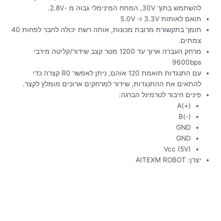
להשתמש בתוך 30V, המתח המינימלי גבוה מ -2.8V.
תואם לאותות 3.3V ו- 5.0V
תומך בתקשורת מרובת מכונות, אותה רשת יכולה לחבר לפחות 40
צמתים.
מרחק העברה ארוך עד 1200 מטר קצב שידור/קליטה מירבי
9600bps
עם התנגדות תואמת 120 אוהם, ניתן לאפשר R0 קצרה כדי
להתאים את ההתנגדות, שידור למרחקים ארוכים מומלץ לקצר.
פינים חיבור לטרמינל הברגה:
(+)A
(-)B
GND
GND
Vcc (5V)
יצרן: AITEXM ROBOT