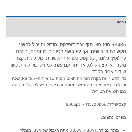
תיאור
מידע נוסף
RS485 הוא חצי תקשורת דופלקס, מודול זה יכול להשיג
תקשורת דו כיוונית, אך לא בשני הכיוונים בו זמנית, חייבת
לחלופין; כלומר, כל קטע בערוץ התקשורת יכול להיות קצה
משדר או קצה קולט, אך יחד עם זאת, למידע יכול להיות כיוון
שידור אחד בלבד.
כדי להשיג את בקרת הזרימה האוטומטית של אות ה- RS485, שלח
וקבל כיוון אוטומטי, השתמש במודול זה כאשר הפעולה שלך פשוטה
כמו היציאה הטורית
קצב שידור: 600bps ~ 115200bps
מפרט ונתונים:
מתח עבודה: (3.0V ~ 30V), מתח הגבול של 33V, מומלץ