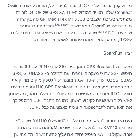
מודול קטן הנתמך על ידי I2C, הבנוי לחיבור קל, הודות למערכת Qwiic
Connect שלנו. מצויד במודול ה-GPS XA1110 של GTOP, לוח זה
משתמש בערכת השבבים MediaTek MT3333, עמוסה בקושחה
יציאות
I2C
מיוחדת של SparkFun המאפשרת
וסדרתיות בו זמנית.
פירושו
שימוש ב-I2C
שלא תצטרכו לחבר את היציאה הסדרתית שלכם
ל-GPS, מה שמשאיר אותה פתוחה לאפשרויות אחרות.
יצרן: SparkFun
מכשיר ה-GPS Breakout תומך בעד 210 ערוצי PRN עם 99 ערוצי
חיפוש ו-33 ערוצי מעקב בו זמנית. עם תמיכה ב-GPS, GLONASS,
QZSS, SBAS ועוד, ה-XA1110 המובנה יכול לספק מיקום מדויק אף
יותר במספר מיקומים. בנוסף, ה-XA1110 GPS Breakout מוגדר עם
סוללת RTC מובנית המאפשרת פונקציונליות הפעלה חמה, מה שנותן
ל-X1 רק חמש שניות לקיבוע ראשון, כמו גם מחבר U.FL המספק לך
את האפשרות לחבר אנטנה חיצונית באמצעות כבל U.FL.
ה-
הערה: כתובת
I²C של ה-XA1110 היא 0x10 והיא מוגדרת על ידי
חומרה. נדרש מרבב/Mux כדי לתקשר עם חיישני XA1110 מרובים
באפיק יחיד. אם עליך להשתמש ביותר מחיישן XA1110 אחד, שקול