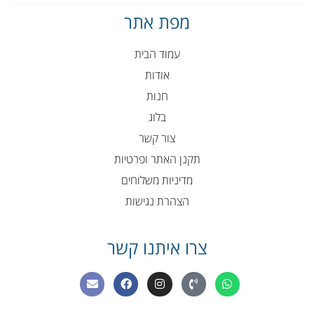
מפת אתר
עמוד הבית
אודות
חנות
בלוג
צור קשר
תקנן האתר ופרטיות
מדיניות משלוחים
הצהרת נגישות
צרו איתנו קשר
E
F
I
P
W
n
a
n
h
h
v
c
s
o
a
e
e
t
n
t