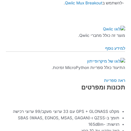
להשתמש ב-
Qwiic Mux Breakout
.
מוצר זה כולל מחברי Qwiic.
למידע נוסף
התיעוד כולל ספריות MicroPython זמינות.
ראה ספריות
תכונות ומפרטים
מקלט GPS + GLONASS עם 33 ערוצי מעקב/99 ערוצי רכישה
תומך ב-QZSS ו-SBAS (WAAS, EGNOS, MSAS, GAGAN)
רגישות: -165dBm
קצב עדכון: עד 10 הרץ