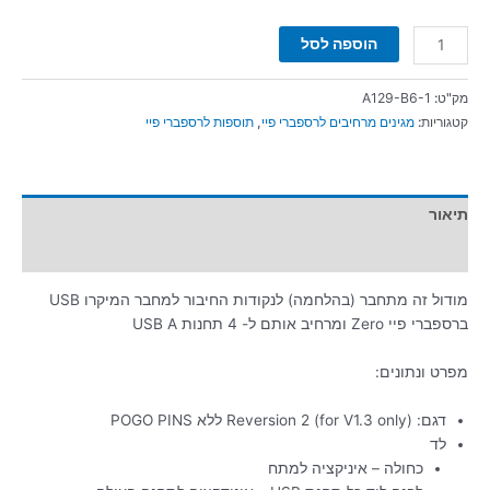
הוספה לסל
מק"ט:
A129-B6-1
קטגוריות:
מגינים מרחיבים לרספברי פיי
,
תוספות לרספברי פיי
תיאור
מידע נוסף
מודול זה מתחבר (בהלחמה) לנקודות החיבור למחבר המיקרו USB
ברספברי פיי Zero ומרחיב אותם ל- 4 תחנות USB A
מפרט ונתונים:
דגם: Reversion 2 (for V1.3 only) ללא POGO PINS
לד
כחולה – איניקציה למתח