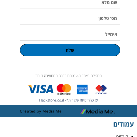
u
מלא
m
e
מס'
טלפון
אימייל
שלח
הסליקה באתר מאובטחת ברמה המחמירה ביותר
© כל הזכויות שמורות ל- Hackstore.co.il
Created by Media Me
עמודים
קורסים