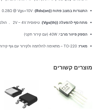
התנגדות במצב פתוח (Rds(on))
: ‎0.28Ω @ Vgs=10V
מתח סף להפעלה (Vgs(th))
: טיפוסית 2V – 4V . הולכה מלאה ב- 10V
הספק פיזור מרבי
: 40W (עם קירור תקני)
מארז
: TO-220 – מתאימה להלחמה ולקירור עם גוף קירור
מוצרים קשורים