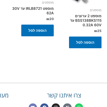
מוספטים
מוספט IRLB8721 עד 30V
מוספטים
62A
מוספט 2 ערוצים
₪
20
BSS138BKS115 עד
0.32A 60V
הוספה לסל
₪
25
הוספה לסל
צרו איתנו קשר
מעונ
E
F
I
P
W
שם