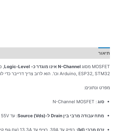
תיאור
מידע נוסף
MOSFET מסוג
N-Channel
אינו מוגדר כ-
Logic-Level
, 
Arduino, ESP32, STM32 וכו'. הוא לרוב צריך דרייבר כדי לפתוח אותו להולכה מלאה
מפרט ונתונים:
סוג
: N-Channel MOSFET
מתח עבודה מרבי בין Drain ל-Source (Vds)
: עד 55V
זרם מרבי (Id)
: בפיק עד 39A, רציף עד 13.3A (עם גוף קירור מתאים)