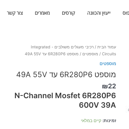
וס
ייעוץ והכוונה
קורסים
מאמרים
צור קשר
כמות
עמוד הבית
/
רכיבי מעגלים משולבים - Integrated
של
Circuits
/
מוספטים
/ מוספט 6R280P6 עד 49A 55V
מוספט
מוספטים
6R280P6
מוספט 6R280P6 עד 49A 55V
עד
49A
₪
22
55V
N-Channel Mosfet 6R280P6
600V 39A
זמינות:
קיים במלאי