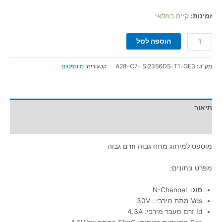
זמינות:
קיים במלאי
הוספה לסל
מק"ט:
A28-C7- SI2356DS-T1-GE3
קטגוריה:
מוספטים
תיאור
מידע נוסף
מוספט למיתוג מתח גבוה וזרם גבוה
מפרט ונתונים:
סוג: N-Channel
Vds מתח מירבי : 30V
Id זרם מעבר מירבי: 4.3A