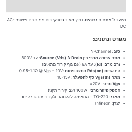
מידע נוסף
מיועד ל־
מתחים גבוהים.
נפוץ מאוד בספקי כוח ממותגים ויישומי AC-
DC
מפרט ונתונים:
סוג
: N-Channel
מתח עבודה מרבי בין Drain ל-Source (Vds)
: עד 800V
זרם מרבי (Id)
: עד 8A (עם גוף קירור מתאים)
התנגדות Rds(on) במצב פתוח
:‎0.95–1.1Ω @ Vgs = 10V
מתח Vgs(th) סף להפעלה
: 10-15V
Vgs מרבי:
‎±20V
הספק פיזור מרבי
: 100W (עם קירור תקני)
מארז
: TO-220 – מתאימה להלחמה ולקירור עם גוף קירור
יצרן:
Infineon