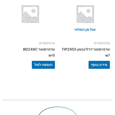
אזל מן המלאי
טרנזיסטורים
טרנזיסטורים
טרנזיסטור דרלינגטון TIP2955
טרנזיסטור BD249C
₪
15
₪
7
מידע נוסף
הוספה לסל