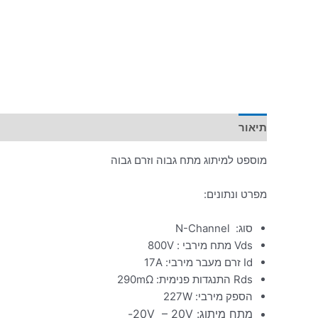
תיאור
מידע נוסף
מוספט למיתוג מתח גבוה וזרם גבוה
מפרט ונתונים:
סוג: N-Channel
Vds מתח מירבי : 800V
Id זרם מעבר מירבי: 17A
Rds התנגדות פנימית: 290mΩ
הספק מירבי: 227W
מתח מיתוג: 20V – 20V-