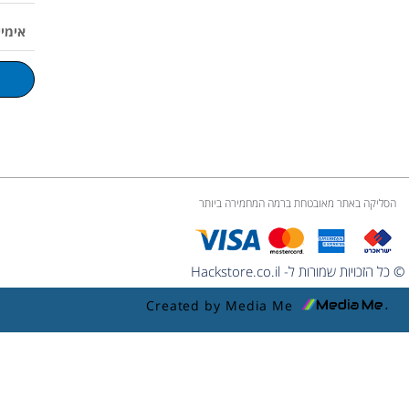
p
o
r
v
p
אימייל
e
k
a
o
p
m
l
u
m
e
הסליקה באתר מאובטחת ברמה המחמירה ביותר
© כל הזכויות שמורות ל- Hackstore.co.il
Created by Media Me