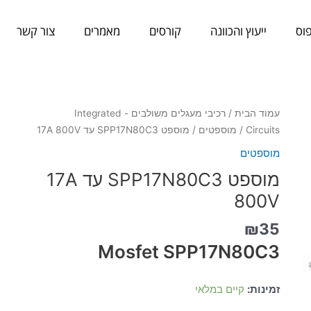
וס
ייעוץ והכוונה
קורסים
מאמרים
צור קשר
כמות
עמוד הבית
/
רכיבי מעגלים משולבים - Integrated
של
Circuits
/
מוספטים
/ מוספט SPP17N80C3 עד 17A 800V
מוספט
מוספטים
SPP17N80C3
מוספט SPP17N80C3 עד 17A
עד
17A
800V
800V
₪
35
Mosfet SPP17N80C3
זמינות:
קיים במלאי