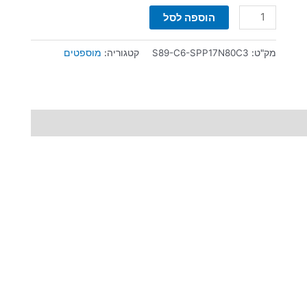
הוספה לסל
מק"ט:
S89-C6-SPP17N80C3
קטגוריה:
מוספטים