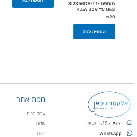
הוספה לסל
מוספט SI2356DS-T1-
GE3 עד 4.5A 30V
₪
20
הוספה לסל
מפת אתר
עמוד הבית
היצירה 19, רחובות
אודות
חנות
WhatsApp