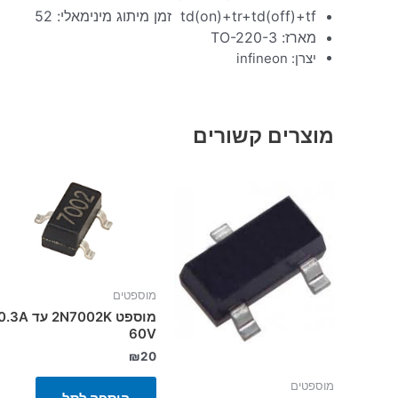
td(on)+tr+td(off)+tf זמן מיתוג מינימאלי: 52
מארז: TO-220-3
יצרן: infineon
מוצרים קשורים
מוספטים
מוספט 2N7002K עד .3A
60V
₪
20
מוספטים