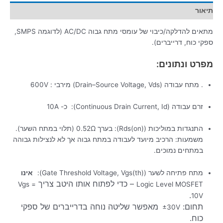
תיאור
מתאים להדלקה/כיבוי של עומסי מתח גבוה AC/DC (לדוגמה SMPS,
ספקי כוח, דרייברים).
מפרט ונתונים:
. מתח עבודה (Drain–Source Voltage, Vds) מירבי : 600V
זרם עבודה (Continuous Drain Current, Id): כ- 10A
התנגדות במוליכות (Rds(on)): בערך 0.52Ω (תלוי במתח השער).
משמעות: הרכיב מיועד לעבודה במתח גבוה אך לא לנצילות גבוהה
במתחים נמוכים.
מתח פתיחה לשער (Gate Threshold Voltage, Vgs(th)):
אינו
– כדי לפתוח אותו היטב צריך
Vgs =
Logic Level MOSFET
.
10V
תחום:
מאפשר שליטה נוחה בדרייברים של ספקי
±30V
כוח.