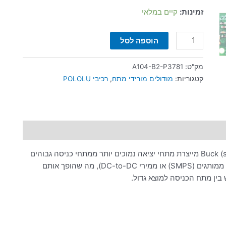
זמינות:
קיים במלאי
הוספה לסל
מק"ט:
A104-B2-P3781
קטגוריות:
מודולים מורידי מתח
,
רכיבי POLOLU
משפחת D36V50Fx של וסתים סינכרוניים מסוג Buck (step-down) מייצרת מתחי יציאה נמוכים יותר ממתחי כניסה גבוהים
עד 50 וולט. מדובר בווסתים ממותגים (הנקראים גם ספקי כוח ממותגים (SMPS) או ממירי DC-to-DC), מה שהופך אותם
 בין מתח הכניסה למוצא גדול.