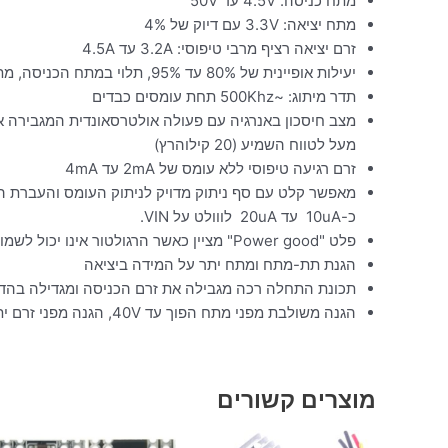
מתח כניסה: 4.5V עד 50V
מתח יציאה: 3.3V עם דיוק של 4%
זרם יציאה רציף מרבי טיפוסי: 3.2A עד 4.5A
יעילות אופיינית של 80% עד 95%, תלוי במתח הכניסה, מתח המוצא והעומס
תדר מיתוג: ~500Khz תחת עומסים כבדים
מצב חיסכון באנרגיה עם פעולה אולטרסאונדית המגבירה א
מעל לטווח השמיע (20 קילוהרץ)
זרם רגיעה טיפוסי ללא עומס של 2mA עד 4mA
כ-10uA עד 20uA לווולט על VIN.
פלט "Power good" מציין כאשר הרגולטור אינו יכול לשמור כראוי על מתח המוצא
הגנת תת-מתח ומתח יתר על המידה ביציאה
תכונת התחלה רכה מגבילה את זרם הכניסה ומגדילה בהד
הגנה משולבת מפני מתח הפוך עד 40V, הגנה מפני זרם יתר וקצר חשמלי, ניתוק מפני טמפרטורת יתר
מוצרים קשורים