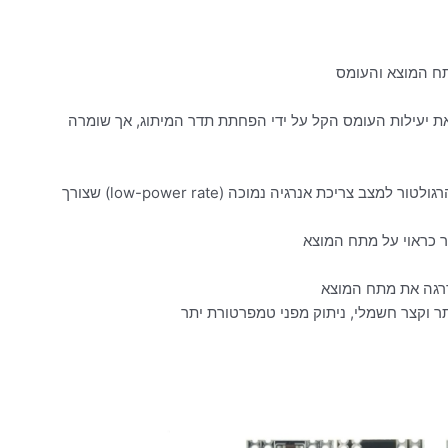
ת יעילות העומס הקל על ידי הפחתת תדר המיתוג, אך שומרה
מאפשר קלט עם סף ניתוק מדויק לניתוק העומס והעברת הרגולטור למצב צריכת אנרגיה נמוכה (low-power rate) שצורך
רגה את מתח המוצא