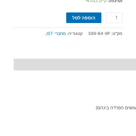
זמינות:
קיים במלאי
הוספה לסל
מק"ט:
S69-B4-9P
קטגוריה:
מחברי JST