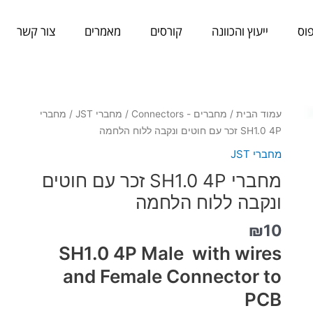
וס
ייעוץ והכוונה
קורסים
מאמרים
צור קשר
כמות
עמוד הבית
/
מחברים - Connectors
/
מחברי JST
/ מחברי
של
SH1.0 4P זכר עם חוטים ונקבה ללוח הלחמה
מחברי
מחברי JST
SH1.0
מחברי SH1.0 4P זכר עם חוטים
4P
זכר
ונקבה ללוח הלחמה
עם
₪
10
חוטים
ונקבה
SH1.0 4P Male with wires
ללוח
and Female Connector to
הלחמה
PCB