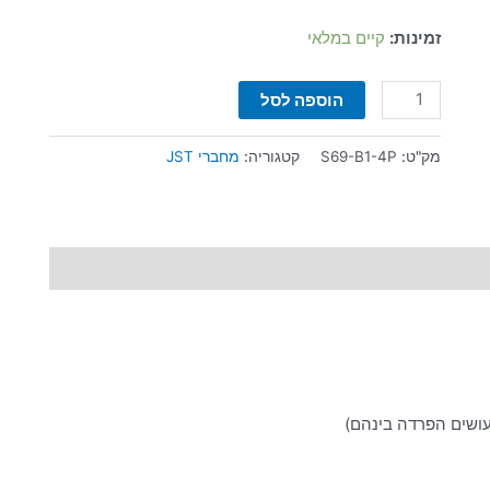
זמינות:
קיים במלאי
הוספה לסל
מק"ט:
S69-B1-4P
קטגוריה:
מחברי JST