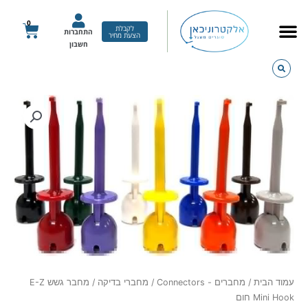
ילוג
תוכן
0
עגלת
לקבלת
התחברות
הצעת מחיר
קניות
חשבון
עמוד הבית
/
מחברים - Connectors
/
מחברי בדיקה
/ מחבר גשש E-Z
Mini Hook חום