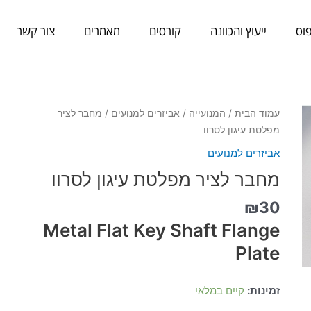
וס
ייעוץ והכוונה
קורסים
מאמרים
צור קשר
כמות
עמוד הבית
/
המנועייה
/
אביזרים למנועים
/ מחבר לציר
של
מפלטת עיגון לסרוו
מחבר
אביזרים למנועים
לציר
מחבר לציר מפלטת עיגון לסרוו
מפלטת
עיגון
₪
30
לסרוו
Metal Flat Key Shaft Flange
Plate
זמינות:
קיים במלאי