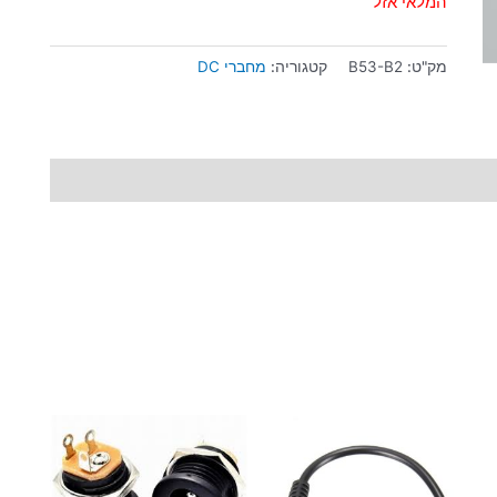
המלאי אזל
מק"ט:
B53-B2
קטגוריה:
מחברי DC