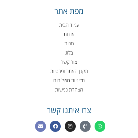
מפת אתר
עמוד הבית
אודות
חנות
בלוג
צור קשר
תקנן האתר ופרטיות
מדיניות משלוחים
הצהרת נגישות
צרו איתנו קשר
E
F
I
P
W
n
a
n
h
h
v
c
s
o
a
e
e
t
n
t