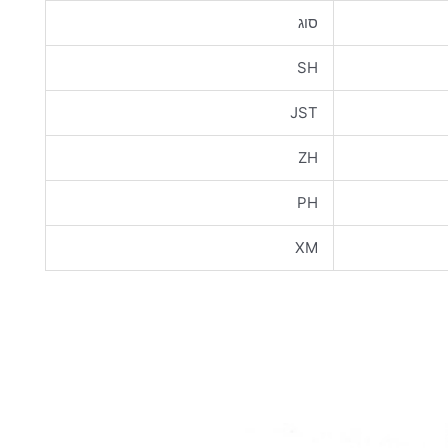
סוג
SH
JST
ZH
PH
XM