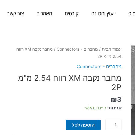
וס
ייעוץ והכוונה
קורסים
מאמרים
צור קשר
כמות
עמוד הבית
/
מחברים - Connectors
/ מחבר נקבה XM רווח
של
2.54 מ"מ 2P
מחבר
מחברים - Connectors
נקבה
מחבר נקבה XM רווח 2.54 מ"מ
XM
רווח
2P
2.54
₪
3
מ"מ
2P
זמינות:
קיים במלאי
הוספה לסל