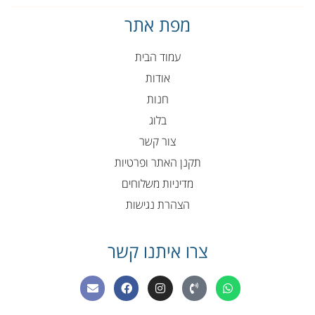
מפת אתר
עמוד הבית
אודות
חנות
בלוג
צור קשר
תקנן האתר ופרטיות
מדיניות משלוחים
הצהרת נגישות
צרו איתנו קשר
E
F
I
P
W
n
a
n
h
h
v
c
s
o
a
e
e
t
n
t