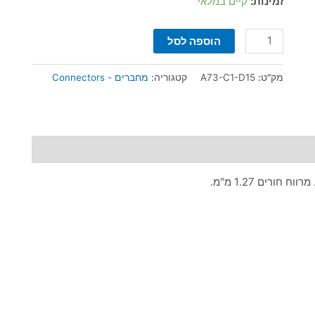
מ"מ
זמינות:
קיים במלאי
הוספה לסל
מק"ט:
A73-C1-D15
קטגוריה:
מחברים - Connectors
רים 1.27 מ"מ.