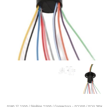
עמוד הבית
/
מחברים - Connectors
/
מחברי SlipRing
/ מחבר 12 חוטים