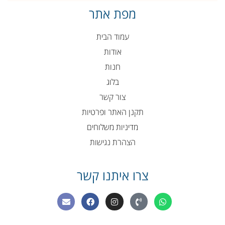
מפת אתר
עמוד הבית
אודות
חנות
בלוג
צור קשר
תקנן האתר ופרטיות
מדיניות משלוחים
הצהרת נגישות
צרו איתנו קשר
E
F
I
P
W
n
a
n
h
h
v
c
s
o
a
e
e
t
n
t