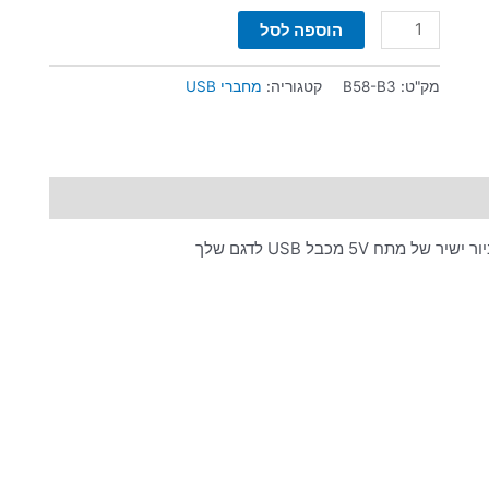
הוספה לסל
מק"ט:
B58-B3
קטגוריה:
מחברי USB
5 מכבל USB לדגם שלך