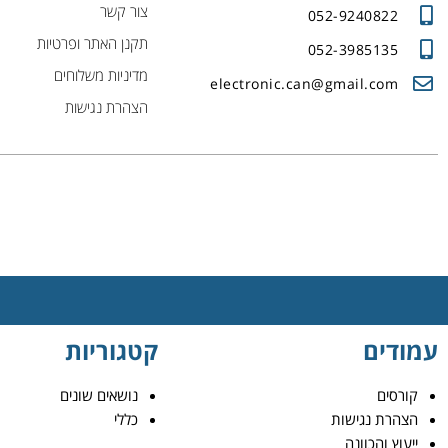
צור קשר
052-9240822
תקנן האתר ופרטיות
052-3985135
מדיניות משלוחים
electronic.can@gmail.com
הצהרת נגישות
עמודים
קטגוריות
קורסים
נושאים שונים
הצהרת נגישות
כללי
ייעוץ והכוונה