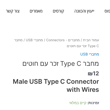
וס
ייעוץ והכוונה
קורסים
מאמרים
צור קשר
כמות
עמוד הבית
/
מחברים - Connectors
/
מחברי USB
/ מחבר
של
Type C זכר עם חוטים
מחבר
מחברי USB
Type
מחבר Type C זכר עם חוטים
C
זכר
₪
12
עם
Male USB Type C Connector
חוטים
with Wires
זמינות:
קיים במלאי