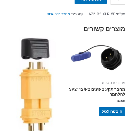
מק"ט:
A72-B2-XLR-5F
קטגוריה:
מחברי זרם גבוה
מוצרים קשורים
מחברי זרם גבוה
מחבר תקע 2 פינים SP2112/P2
להלחמה
₪
40
הוספה לסל