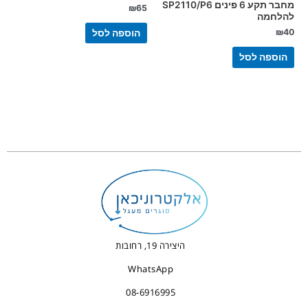
מחבר תקע 6 פינים SP2110/P6
₪
65
להלחמה
₪
40
הוספה לסל
הוספה לסל
היצירה 19, רחובות
WhatsApp
08-6916995